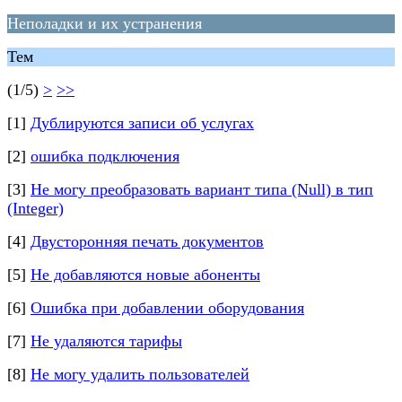
Неполадки и их устранения
Тем
(1/5)
>
>>
[1]
Дублируются записи об услугах
[2]
ошибка подключения
[3]
Не могу преобразовать вариант типа (Null) в тип
(Integer)
[4]
Двусторонняя печать документов
[5]
Не добавляются новые абоненты
[6]
Ошибка при добавлении оборудования
[7]
Не удаляются тарифы
[8]
Не могу удалить пользователей