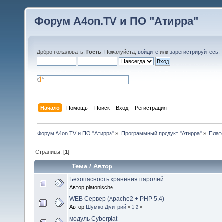
Форум A4on.TV и ПО "Атирра"
Добро пожаловать,
Гость
. Пожалуйста,
войдите
или
зарегистрируйтесь
.
Начало
Помощь
Поиск
Вход
Регистрация
Форум A4on.TV и ПО "Атирра"
»
Программный продукт "Атирра"
»
Плат
Страницы: [
1
]
Тема
/
Автор
Безопасность хранения паролей
Автор platonische
WEB Сервер (Apache2 + PHP 5.4)
Автор
Шумко Дмитрий
«
1
2
»
модуль Cyberplat