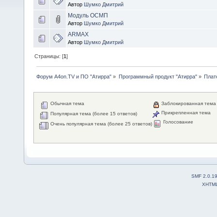
Автор
Шумко Дмитрий
Модуль ОСМП
Автор
Шумко Дмитрий
ARMAX
Автор
Шумко Дмитрий
Страницы: [
1
]
Форум A4on.TV и ПО "Атирра"
»
Программный продукт "Атирра"
»
Плат
Обычная тема
Заблокированная тема
Прикрепленная тема
Популярная тема (более 15 ответов)
Голосование
Очень популярная тема (более 25 ответов)
SMF 2.0.1
XHTM