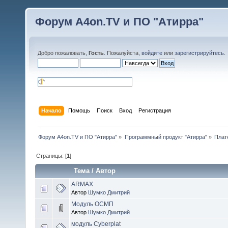
Форум A4on.TV и ПО "Атирра"
Добро пожаловать,
Гость
. Пожалуйста,
войдите
или
зарегистрируйтесь
.
Начало
Помощь
Поиск
Вход
Регистрация
Форум A4on.TV и ПО "Атирра"
»
Программный продукт "Атирра"
»
Плат
Страницы: [
1
]
Тема
/
Автор
ARMAX
Автор
Шумко Дмитрий
Модуль ОСМП
Автор
Шумко Дмитрий
модуль Cyberplat