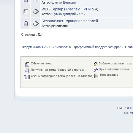
Автор
Шумко Дмитрий
WEB Сервер (Apache2 + PHP 5.4)
Автор
Шумко Дмитрий
«
1
2
»
Безопасность хранения паролей
Автор platonische
Страницы: [
1
]
Форум A4on.TV и ПО "Атирра"
»
Программный продукт "Атирра"
»
Плат
Обычная тема
Заблокированная тема
Прикрепленная тема
Популярная тема (более 15 ответов)
Голосование
Очень популярная тема (более 25 ответов)
SMF 2.0.1
XHTM