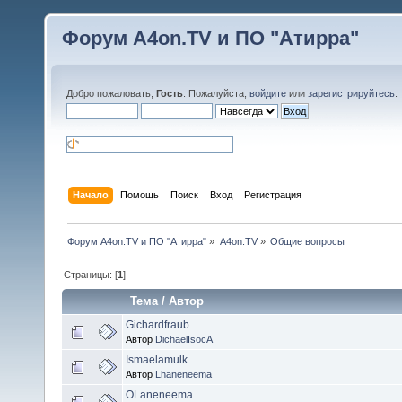
Форум A4on.TV и ПО "Атирра"
Добро пожаловать,
Гость
. Пожалуйста,
войдите
или
зарегистрируйтесь
.
Начало
Помощь
Поиск
Вход
Регистрация
Форум A4on.TV и ПО "Атирра"
»
A4on.TV
»
Общие вопросы
Страницы: [
1
]
Тема
/
Автор
Gichardfraub
Автор
DichaelIsocA
Ismaelamulk
Автор
Lhaneneema
OLaneneema