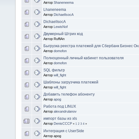
Автор
Shaneneema
Lhaneneema
Автор
DichaelIsocA
DichaelIsocA
Автор
LewisNof
Двумерный Штрих код
Автор RuffiAn
Быгрузка реестра платежей для Сбербанк Бизнес О
Автор
domofon
Полноценный личный кабинет пользователя
Автор
domofon
SQL фильтр
Автор
will_fight
Шаблоны загрузчика платежей
Автор
will_fight
Добавить телефон абоненту
Автор
apog
Работа под LINUX
Автор
alexandrulanov
импорт базы из xls
Автор
DenisCCCP
«
1
2
3
4
»
Интеграция с UserSide
Автор apog