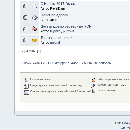
С Новым 2017 Годом!
Автор PavelDami
Поиск по адресу
Автор apog
Доступ к демо серверу по RDP
Автор
Шумко Дмитрий
Тестовое внедрение
Автор
megraf
Страницы: [
1
]
Форум A4on.TV и ПО "Атирра"
»
A4on.TV
»
Общие вопросы
Обычная тема
Заблокированная тема
Прикрепленная тема
Популярная тема (более 15 ответов)
Голосование
Очень популярная тема (более 25 ответов)
SMF 2.0.1
XHTM