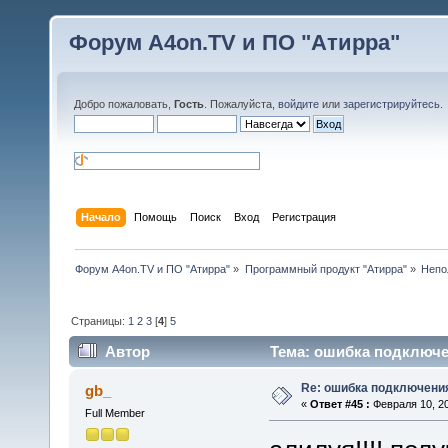
Форум A4on.TV и ПО "Атирра"
Добро пожаловать,
Гость
. Пожалуйста,
войдите
или
зарегистрируйтесь
.
Начало
Помощь
Поиск
Вход
Регистрация
Форум A4on.TV и ПО "Атирра"
»
Программный продукт "Атирра"
»
Непо
Страницы:
1
2
3
[
4
]
5
Автор
Тема: ошибка подключен
Re: ошибка подключени
gb_
«
Ответ #45 :
Февраля 10, 20
Full Member