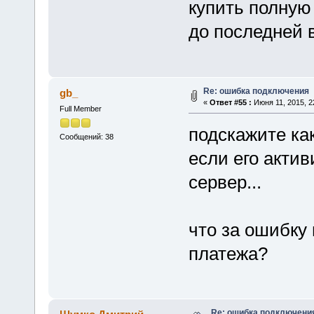
купить полную
до последней 
Re: ошибка подключения
gb_
«
Ответ #55 :
Июня 11, 2015, 2
Full Member
подскажите ка
Сообщений: 38
если его актив
сервер...
что за ошибку
платежа?
Re: ошибка подключени