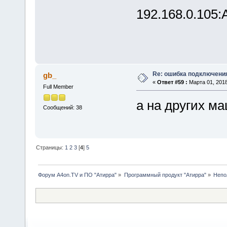
192.168.0.105
Re: ошибка подключени
gb_
«
Ответ #59 :
Марта 01, 2018
Full Member
а на других м
Сообщений: 38
Страницы:
1
2
3
[
4
]
5
Форум A4on.TV и ПО "Атирра"
»
Программный продукт "Атирра"
»
Непо