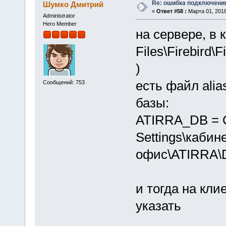
Re: ошибка подключени
Шумко Дмитрий
«
Ответ #58 :
Марта 01, 2018
Administrator
Hero Member
на сервере, в 
Files\Firebird\
)
есть файл alia
Сообщений: 753
базы:
ATIRRA_DB = C
Settings\каби
офис\ATIRRA\
и тогда на кли
указать