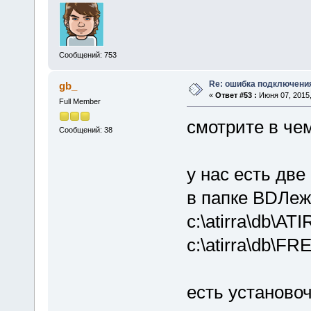
Сообщений: 753
Re: ошибка подключени
gb_
«
Ответ #53 :
Июня 07, 2015,
Full Member
смотрите в че
Сообщений: 38
у нас есть две
в папке BDЛеж
c:\atirra\db\A
c:\atirra\db\FR
есть установо