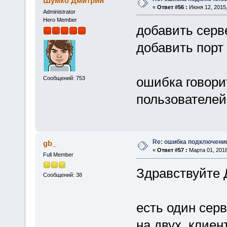
Шумко Дмитрий
«
Ответ #56 :
Июня 12, 2015,
Administrator
Hero Member
добавить серве
добавить порт
ошибка говорит
Сообщений: 753
пользователей
Re: ошибка подключени
gb_
«
Ответ #57 :
Марта 01, 2018
Full Member
Здравствуйте 
Сообщений: 38
есть один серв
на двух клиент