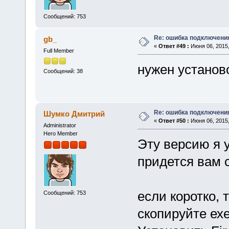
Сообщений: 753
Re: ошибка подключени
gb_
«
Ответ #49 :
Июня 06, 2015,
Full Member
нужен установо
Сообщений: 38
Re: ошибка подключени
Шумко Дмитрий
«
Ответ #50 :
Июня 06, 2015,
Administrator
Hero Member
Эту версию я у
придется вам 
если коротко, т
Сообщений: 753
скопируйте ех