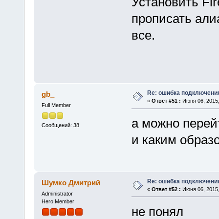
Установить Fir
прописать алиа
все.
Re: ошибка подключени
gb_
«
Ответ #51 :
Июня 06, 2015,
Full Member
а можно перей
Сообщений: 38
и каким образ
Re: ошибка подключени
Шумко Дмитрий
«
Ответ #52 :
Июня 06, 2015,
Administrator
Hero Member
не понял