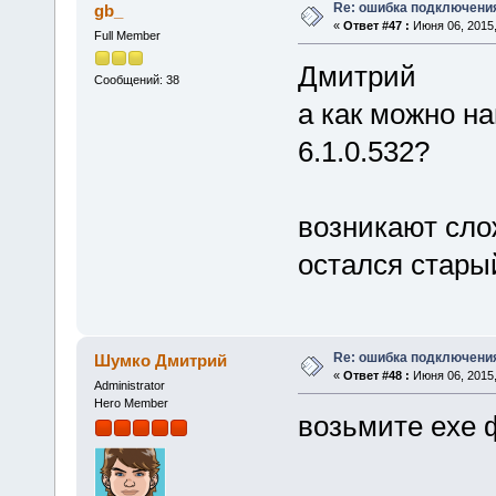
Re: ошибка подключени
gb_
«
Ответ #47 :
Июня 06, 2015,
Full Member
Дмитрий
Сообщений: 38
а как можно н
6.1.0.532?
возникают сло
остался стары
Re: ошибка подключени
Шумко Дмитрий
«
Ответ #48 :
Июня 06, 2015,
Administrator
Hero Member
возьмите exe 