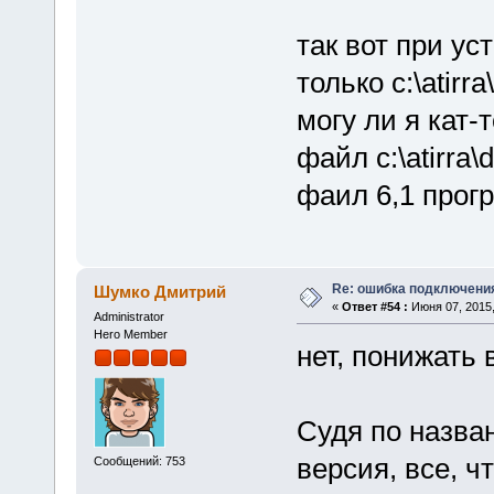
так вот при ус
только c:\atirr
могу ли я кат-
файл c:\atirra
фаил 6,1 прог
Re: ошибка подключени
Шумко Дмитрий
«
Ответ #54 :
Июня 07, 2015,
Administrator
Hero Member
нет, понижать 
Судя по назва
версия, все, ч
Сообщений: 753