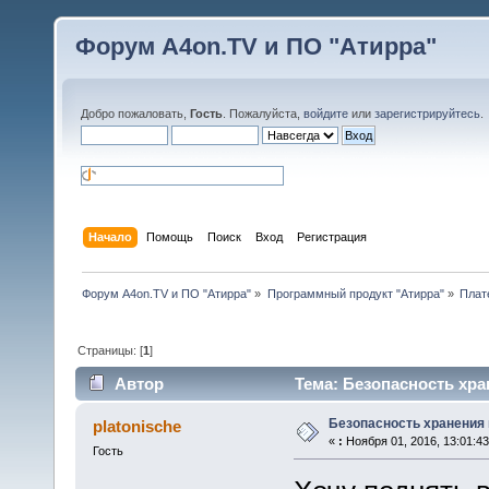
Форум A4on.TV и ПО "Атирра"
Добро пожаловать,
Гость
. Пожалуйста,
войдите
или
зарегистрируйтесь
.
Начало
Помощь
Поиск
Вход
Регистрация
Форум A4on.TV и ПО "Атирра"
»
Программный продукт "Атирра"
»
Плат
Страницы: [
1
]
Автор
Тема: Безопасность хра
Безопасность хранения
platonische
«
:
Ноября 01, 2016, 13:01:43
Гость