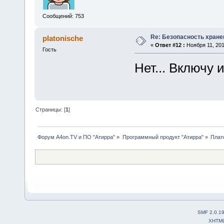
Сообщений: 753
Re: Безопасность хране
platonische
«
Ответ #12 :
Ноября 11, 201
Гость
Нет... Включу 
Страницы: [
1
]
Форум A4on.TV и ПО "Атирра"
»
Программный продукт "Атирра"
»
Плат
SMF 2.0.1
XHTM