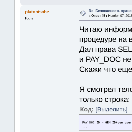
Re: Безопасность хране
platonische
«
Ответ #5 :
Ноября 07, 2016
Гость
Читаю информа
процедуре на 
Дал права SE
и PAY_DOC не 
Скажи что еще
Я смотрел тел
только строка:
Код:
[Выделить]
...
PAY_DOC_ID = GEN_ID(gen_oper
...