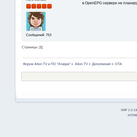
в OpenEPG сервере не планиру
Сообщений: 753
Страницы: [
1
]
Форум A4on.TV и ПО "Атирра"
»
A4on.TV
»
Дополнения
»
OTA
SMF 2.0.1
XHTM