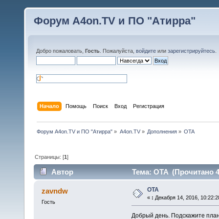
Форум A4on.TV и ПО "Атирра"
Добро пожаловать,
Гость
. Пожалуйста,
войдите
или
зарегистрируйтесь
.
Начало
Помощь
Поиск
Вход
Регистрация
Форум A4on.TV и ПО "Атирра"
»
A4on.TV
»
Дополнения
»
OTA
Страницы: [
1
]
Автор
Тема: OTA (Прочитано 4
OTA
zavndw
«
:
Декабря 14, 2016, 10:22:2
Гость
Добрый день. Подскажите пла