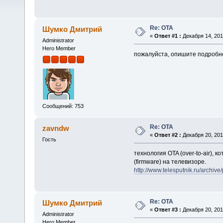
Re: OTA
Шумко Дмитрий
«
Ответ #1 :
Декабря 14, 2016
Administrator
Hero Member
пожалуйста, опишите подробне
Сообщений: 753
Re: OTA
zavndw
«
Ответ #2 :
Декабря 20, 2016
Гость
технология OTA (over-to-air),
(firmware) на телевизоре.
http://www.telesputnik.ru/archive
Re: OTA
Шумко Дмитрий
«
Ответ #3 :
Декабря 20, 2016
Administrator
Hero Member