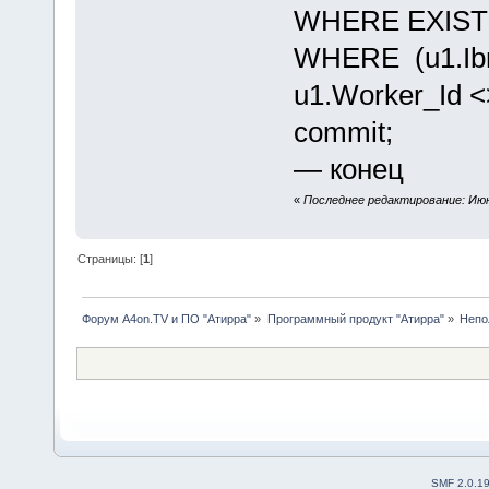
WHERE EXISTS
WHERE (u1.Ibn
u1.Worker_Id <
commit;
— конец
«
Последнее редактирование: Июн
Страницы: [
1
]
Форум A4on.TV и ПО "Атирра"
»
Программный продукт "Атирра"
»
Непо
SMF 2.0.1