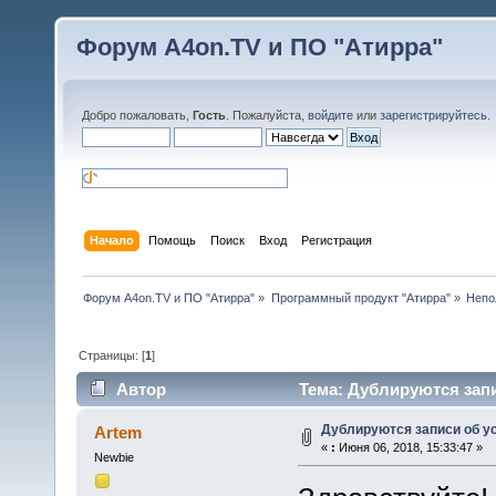
Форум A4on.TV и ПО "Атирра"
Добро пожаловать,
Гость
. Пожалуйста,
войдите
или
зарегистрируйтесь
.
Начало
Помощь
Поиск
Вход
Регистрация
Форум A4on.TV и ПО "Атирра"
»
Программный продукт "Атирра"
»
Непо
Страницы: [
1
]
Автор
Тема: Дублируются запи
Дублируются записи об у
Artem
«
:
Июня 06, 2018, 15:33:47 »
Newbie