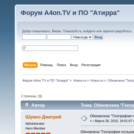
Форум A4on.TV и ПО "Атирра"
Добро пожаловать,
Гость
. Пожалуйста,
войдите
или
зарегистрируйтесь
.
Начало
Помощь
Поиск
Вход
Регистрация
Форум A4on.TV и ПО "Атирра"
»
Новости
»
Новости
»
Обновлена "Геог
Страницы: [
1
]
Автор
Тема: Обновлена "Геогр
Обновлена "География 
Шумко Дмитрий
«
:
Марта 30, 2010, 18:01:07 
Administrator
Hero Member
Обновлена "География пользо