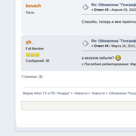
Re: Обновлена "Геогра
kovach
«
Ответ #3 :
Апреля 03, 2010
Гость
Спасибо, теперь и мне прият
Re: Обновлена "Геогра
gb_
«
Ответ #4 :
Марта 16, 2013,
Full Member
а казахов забыли?
Сообщений: 38
«
Последнее редактирование: Март
Страницы: [
1
]
Форум A4on.TV и ПО "Атирра"
»
Новости
»
Новости
»
Обновлена "Геог