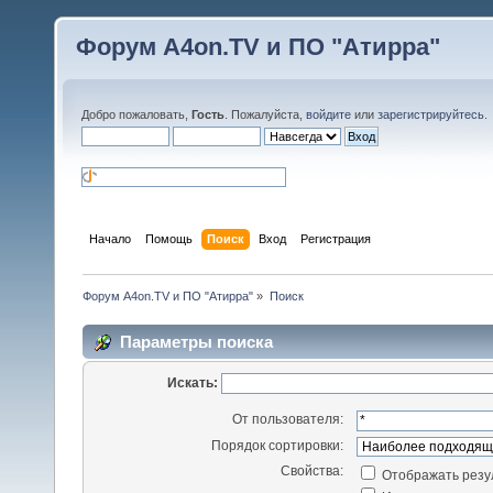
Форум A4on.TV и ПО "Атирра"
Добро пожаловать,
Гость
. Пожалуйста,
войдите
или
зарегистрируйтесь
.
Начало
Помощь
Поиск
Вход
Регистрация
Форум A4on.TV и ПО "Атирра"
»
Поиск
Параметры поиска
Искать:
От пользователя:
Порядок сортировки:
Свойства:
Отображать резу