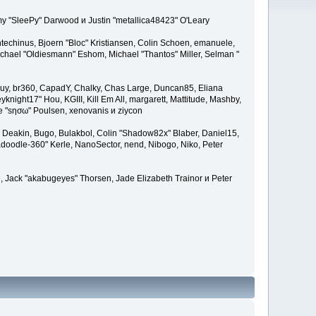
emy "SleePy" Darwood и Justin "metallica48423" O'Leary
techinus, Bjoern "Bloc" Kristiansen, Colin Schoen, emanuele,
hael "Oldiesmann" Eshom, Michael "Thantos" Miller, Selman "
Bigguy, br360, CapadY, Chalky, Chas Large, Duncan85, Eliana
knight17" Hou, KGIII, Kill Em All, margarett, Mattitude, Mashby,
ade "sησω" Poulsen, xenovanis и ziycon
Deakin, Bugo, Bulakbol, Colin "Shadow82x" Blaber, Daniel15,
doodle-360" Kerle, NanoSector, nend, Nibogo, Niko, Peter
e, Jack "akabugeyes" Thorsen, Jade Elizabeth Trainor и Peter