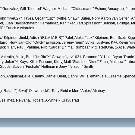
"Suki" González, Will "Kindred" Wagner, Michael "Oldiesmann" Eshom, Amacythe, Jer
 John "live627" Rayes, Oscar "Ozp" Rydhé, Shawn Bulen, Norv, Aaron van Geffen, An
d, Juan "JayBachatero" Hernandez, Karl "RegularExpression" Benson, Grudge, Mic
TE" Eurich и winrules
Lex" Kilpinen, JimM, Adish "(F.L.A.M.E.R)" Patel, Aleksi "Lex" Kilpinen, Ben Scott, 
rro, Huw, Jan-Olof "Owdy" Eriksson, Jeremy "jerm" Strike, Justyne, K@, Kevin "grey
er, Nick "Ha²", Paul_Pauline, Piro "Sarge" Dhima, Rumbaar, Pitti, RedOne, S-Ace, W
alentin, Mick., Brad "IchBin™" Grow, ディン1031, Brannon "B" Hall, Bryan "Runic" 
ry, Joker™, Kays, Killer Possum, Kirby, Matt "SlammedDime" Zuba, Matthew "Labra
 Spuds, Steven "Fustrate" Hoffman и Joey "Tyrsson" Smith
erson, AngellinaBelle, Chainy, Daniel Diehl, Dannii Willis, emanuele, Graeme Spenc
, Ralph "[n3rve]" Otowo, rickC, Tony Reid и Mert "Antes" Alınbay
uez, m4z, Relyana, Robert., Akyhne и GravuTrad