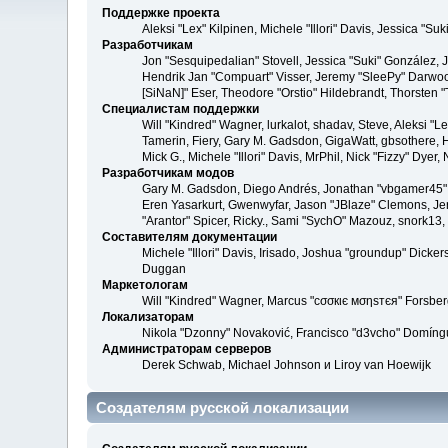
Поддержке проекта
Aleksi "Lex" Kilpinen, Michele "Illori" Davis, Jessica 
Разработчикам
Jon "Sesquipedalian" Stovell, Jessica "Suki" González,
Hendrik Jan "Compuart" Visser, Jeremy "SleePy" Darwoo
[SiNaN]" Eser, Theodore "Orstio" Hildebrandt, Thorsten "
Специалистам поддержки
Will "Kindred" Wagner, lurkalot, shadav, Steve, Aleksi "
Tamerin, Fiery, Gary M. Gadsdon, GigaWatt, gbsothere, Ha
Mick G., Michele "Illori" Davis, MrPhil, Nick "Fizzy" Dy
Разработчикам модов
Gary M. Gadsdon, Diego Andrés, Jonathan "vbgamer45" V
Eren Yasarkurt, Gwenwyfar, Jason "JBlaze" Clemons, Jer
"Arantor" Spicer, Ricky., Sami "SychO" Mazouz, snork13,
Составителям документации
Michele "Illori" Davis, Irisado, Joshua "groundup" Dick
Duggan
Маркетологам
Will "Kindred" Wagner, Marcus "cσσкιє мσηѕтєя" Forsberg
Локализаторам
Nikola "Dzonny" Novaković, Francisco "d3vcho" Domíng
Администраторам серверов
Derek Schwab, Michael Johnson и Liroy van Hoewijk
Создателям русской локализации