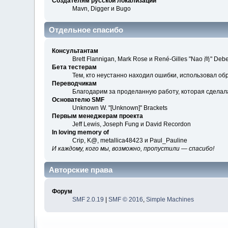
Создателям русской локализации
Mavn, Digger и Bugo
Отдельное спасибо
Консультантам
Brett Flannigan, Mark Rose и René-Gilles "Nao 尚" Debe
Бета тестерам
Тем, кто неустанно находил ошибки, использовал обр
Переводчикам
Благодарим за проделанную работу, которая сделал
Основателю SMF
Unknown W. "[Unknown]" Brackets
Первым менеджерам проекта
Jeff Lewis, Joseph Fung и David Recordon
In loving memory of
Crip, K@, metallica48423 и Paul_Pauline
И каждому, кого мы, возможно, пропустили — спасибо!
Авторские права
Форум
SMF 2.0.19
|
SMF © 2016
,
Simple Machines