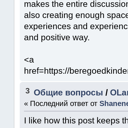
makes the entire discussio
also creating enough space 
experiences and experience
and positive way.
<a
href=https://beregoedkinde
3
Общие вопросы
/
OLa
« Последний ответ от
Shanen
I like how this post keeps 