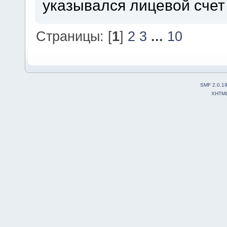
указывался лицевой счет
Страницы: [
1
]
2
3
...
10
SMF 2.0.1
XHTM