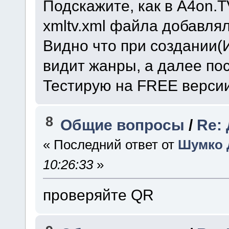
Подскажите, как в A4on.
xmltv.xml файла добавля
Видно что при создании(И
видит жанры, а далее пос
Тестирую на FREE версии
8
Общие вопросы
/
Re:
« Последний ответ от
Шумко 
10:26:33
»
проверяйте QR