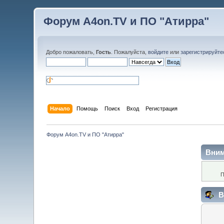
Форум A4on.TV и ПО "Атирра"
Добро пожаловать,
Гость
. Пожалуйста,
войдите
или
зарегистрируйте
Начало
Помощь
Поиск
Вход
Регистрация
Форум A4on.TV и ПО "Атирра"
Вним
П
В