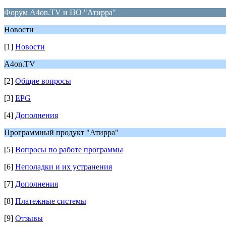
Форум A4on.TV и ПО "Атирра"
Новости
[1]
Новости
A4on.TV
[2]
Общие вопросы
[3]
EPG
[4]
Дополнения
Программный продукт "Атирра"
[5]
Вопросы по работе программы
[6]
Неполадки и их устранения
[7]
Дополнения
[8]
Платежные системы
[9]
Отзывы