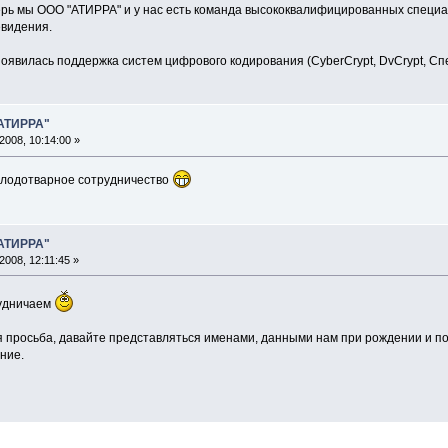
ерь мы ООО "АТИРРА" и у нас есть команда высококвалифицированных специал
евидения.
оявилась поддержка систем цифрового кодирования (CyberCrypt, DvCrypt, Спе
"АТИРРА"
2008, 10:14:00 »
плодотварное сотрудничество
"АТИРРА"
2008, 12:11:45 »
рудничаем
 просьба, давайте представляться именами, данными нам при рождении и по
ние.