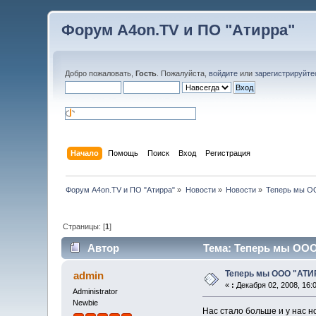
Форум A4on.TV и ПО "Атирра"
Добро пожаловать,
Гость
. Пожалуйста,
войдите
или
зарегистрируйте
Начало
Помощь
Поиск
Вход
Регистрация
Форум A4on.TV и ПО "Атирра"
»
Новости
»
Новости
»
Теперь мы О
Страницы: [
1
]
Автор
Тема: Теперь мы ООО
Теперь мы ООО "АТИ
admin
«
:
Декабря 02, 2008, 16:0
Administrator
Newbie
Нас стало больше и у нас н