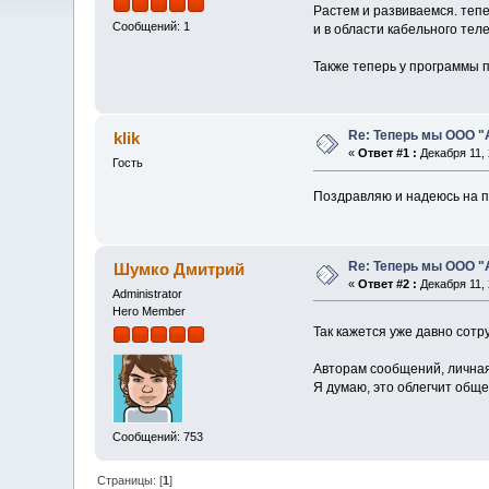
Растем и развиваемся. теп
Сообщений: 1
и в области кабельного тел
Также теперь у программы п
Re: Теперь мы ООО 
klik
«
Ответ #1 :
Декабря 11, 
Гость
Поздравляю и надеюсь на 
Re: Теперь мы ООО 
Шумко Дмитрий
«
Ответ #2 :
Декабря 11, 
Administrator
Hero Member
Так кажется уже давно сот
Авторам сообщений, личная
Я думаю, это облегчит обще
Сообщений: 753
Страницы: [
1
]