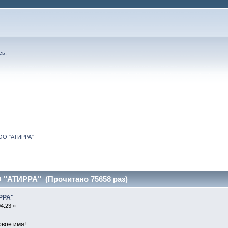
сь
.
ОО "АТИРРА"
 "АТИРРА" (Прочитано 75658 раз)
РРА"
4:23 »
овое имя!